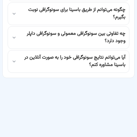
و همچنین ارائه خدماتی نوین مانند مشاوره آنلاین، تجربه‌ای متفاوت و
چگونه می‌توانم از طریق باسینا برای سونوگرافی نوبت
بگیرم؟
بی‌دغدغه را برای مراجعین فراهم آورده است.
چه تفاوتی بین سونوگرافی معمولی و سونوگرافی داپلر
ما در باسینا، با فراهم آوردن بستری امن و کاربرپسند، به شما این امکان را
وجود دارد؟
می‌دهیم که با آگاهی کامل و بر اساس اطلاعات جامع، پزشک متخصص
آیا می‌توانم نتایج سونوگرافی خود را به صورت آنلاین در
سونوگرافی مورد نظر خود را انتخاب کنید. از بررسی سوابق تحصیلی و
باسینا مشاوره کنم؟
تجربیات کاری پزشکان گرفته تا مطالعه نظرات و بازخوردهای بیماران قبلی،
تمام ابزارهای لازم برای یک انتخاب هوشمندانه در اختیار شما قرار گرفته
است.
نقش حیاتی سونوگرافی در تشخیص و پایش سلامت
سونوگرافی به دلیل ماهیت
غیرتهاجمی
و عدم استفاده از پرتوهای یونیزان،
به عنوان یک روش تصویربرداری فوق‌العاده ایمن و قابل اعتماد شناخته