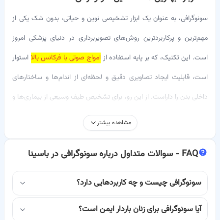
سونوگرافی، به عنوان یک ابزار تشخیصی نوین و حیاتی، بدون شک یکی از
مهم‌ترین و پرکاربردترین روش‌های تصویربرداری در دنیای پزشکی امروز
است. این تکنیک، که بر پایه استفاده از
امواج صوتی با فرکانس بالا
استوار
است، قابلیت ایجاد تصاویری دقیق و لحظه‌ای از اندام‌ها و ساختارهای
داخلی بدن را داراست. از این رو، برای تشخیص طیف وسیعی از بیماری‌ها و
ارزیابی شرایط فیزیولوژیک مختلف، مورد استفاده قرار می‌گیرد.
مشاهده بیشتر
در دنیای پرشتاب امروز، دسترسی سریع و آسان به خدمات پزشکی با
FAQ -
سوالات متداول درباره سونوگرافی در باسینا
کیفیت از اهمیت ویژه‌ای برخوردار است. اگر شما نیز در جستجوی
بهترین
متخصصین سونوگرافی
هستید، یا نیاز به
نوبت‌دهی اینترنتی و مشاوره
سونوگرافی چیست و چه کاربردهایی دارد؟
آنلاین
دارید، پلتفرم جامع باسینا به عنوان یک راهکار مطمئن و کارآمد، در
آیا سونوگرافی برای زنان باردار ایمن است؟
کنار شماست. باسینا با هدف تسهیل فرآیند یافتن پزشکان مجرب و متعهد،