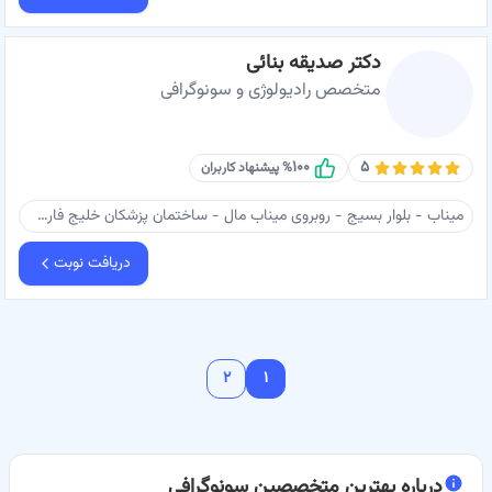
دکتر صدیقه بنائی
متخصص رادیولوژی و سونوگرافی
۱۰۰
۵
% پیشنهاد کاربران
میناب - بلوار بسيج - روبروی ميناب مال - ساختمان پزشکان خلیج فارس - سونوگرافی دکتر بنائی
دریافت نوبت
۲
۱
درباره
بهترین متخصصین سونوگرافی