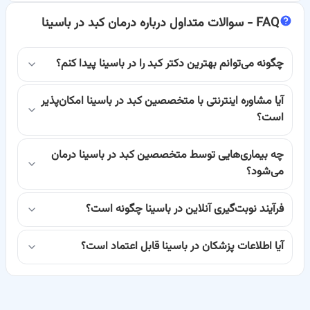
FAQ -
سوالات متداول درباره درمان کبد در باسینا
که با اطمینان کامل، از میان پزشکان مجرب و متعهد،
پزشک مورد نظر خود
را برای نوبت‌گیری اینترنتی یا مشاوره آنلاین انتخاب کنید.
ما می‌دانیم که
چگونه می‌توانم بهترین دکتر کبد را در باسینا پیدا کنم؟
زمان شما ارزشمند است، به همین دلیل فرآیند نوبت‌دهی را به ساده‌ترین
آیا مشاوره اینترنتی با متخصصین کبد در باسینا امکان‌پذیر
شکل ممکن طراحی کرده‌ایم.
است؟
چرا انتخاب بهترین دکتر کبد اهمیت دارد؟
کبد، این عضو حیاتی، مسئولیت‌های بسیاری از جمله تولید صفرا، ذخیره
چه بیماری‌هایی توسط متخصصین کبد در باسینا درمان
می‌شود؟
انرژی، فیلتر کردن سموم و تولید پروتئین‌های ضروری را بر عهده دارد. با
فرآیند نوبت‌گیری آنلاین در باسینا چگونه است؟
توجه به پیچیدگی وظایف کبد و تنوع بیماری‌هایی که می‌توانند آن را درگیر
کنند، مراجعه به یک
متخصص با تجربه و دانش کافی
در زمینه کبد و
آیا اطلاعات پزشکان در باسینا قابل اعتماد است؟
گوارش از اهمیت بالایی برخوردار است.
یک متخصص کبد ماهر می‌تواند با تشخیص دقیق و به موقع، طرح درمانی