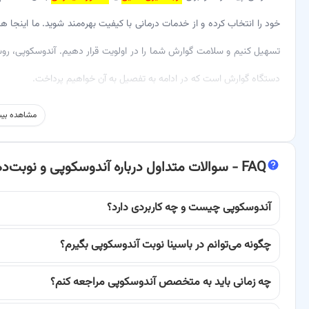
خود را انتخاب کرده و از خدمات درمانی با کیفیت بهره‌مند شوید. ما اینجا 
تسهیل کنیم و سلامت گوارش شما را در اولویت قرار دهیم. آندوسکوپی، رو
دستگاه گوارش است که در ادامه به تفصیل به آن خواهیم پرداخت.
آندوسکوپی یک روش تشخیصی و درمانی مهم است که به پزشکان امکان می‌ده
مشاهده بیش
(آندوسکوپ)، داخل دستگاه گوارش فوقانی (مری، معده، اثنی‌عشر) یا تحت
کنند. این روش برای تشخیص دقیق بیماری‌های مختلفی از جمله التهاب، زخم،
FAQ -
سوالات متداول درباره آندوسکوپی و نوبت‌ده
برای برخی از این شرایط مانند برداشتن پولیپ یا توقف خونریزی نیز باش
آندوسکوپی چیست و چه کاربردی دارد؟
آندوسکوپی، فرآیند تشخیص و درمان را برای شما آسان‌تر می‌کند.
چرا انتخاب بهترین دکتر آندوسکوپی اهمیت دارد؟
چگونه می‌توانم در باسینا نوبت آندوسکوپی بگیرم؟
انتخاب یک
متخصص آندوسکوپی مجرب و ماهر
، نقشی حیاتی و بی‌بدیل
چه زمانی باید به متخصص آندوسکوپی مراجعه کنم؟
استفاده از تکنیک‌های پیشرفته، تجهیزات مدرن و دانش به‌روز، فرآیند آندوسکو