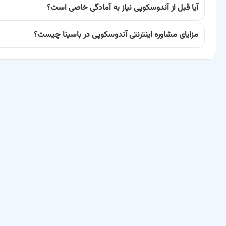
نتایج قابل اعتمادی را ارائه کند. در باسینا، ما لیستی از بهترین دکترهای آ
آیا قبل از آندوسکوپی نیاز به آمادگی خاصی است؟
زمینه هستند تا شما بتوانید با اطمینان کامل، پزشک مورد نظر خود را انتخاب 
مزایای مشاوره اینترنتی آندوسکوپی در باسینا چیست؟
دقت در انجام آندوسکوپی، از جمله وارد کردن صحیح آندوسکوپ، بررسی دقی
جامع نتایج آن، نیازمند تجربه، دانش عمیق و تخصص بالایی است. پزشکانی 
تجربیات عملی فراوان در حوزه آندوسکوپی هستند. آن‌ها با بهره‌گیری از دا
خدمات را در زمینه آندوسکوپی ارائه می‌دهند.
علاوه بر مهارت‌های فنی، یک متخصص آندوسکوپی خوب باید توانایی برقراری ار
شفاف تمامی مراحل فرآیند آندوسکوپی, پاسخگویی به سوالات بیمار, و اطمین
تا بیمار با آرامش خاطر بیشتری تحت درمان قرار گیرد و همکاری بهتری در طول
تلاش داریم تا پزشکانی را معرفی کنیم که علاوه بر تخصص بالا، مهارت‌ها
باشید.
چگونه بهترین دکتر آندوسکوپی را پیدا کنیم؟ مشاوره اینترنتی در باس