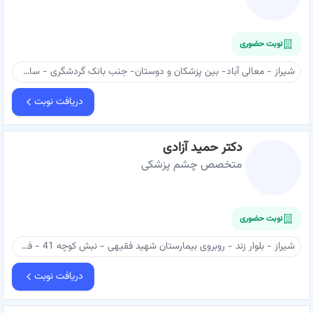
نوبت حضوری
شیراز - معالی آباد- بین پزشکان و دوستان- جنب بانک گردشگری - ساختمان اوتانا یک - طبقه ۳ واحد ۳۰۶ - دکتر اسماعیل شکری
دریافت نوبت
دکتر حمید آزادی
متخصص چشم پزشکی
نوبت حضوری
شیراز - بلوار زند - روبروی بیمارستان شهید فقیهی - نبش کوچه 41 - فوقانی بانک شهر - ساختمان پزشکی شهر - طبقه ۵ - مطب دکتر حمید آزادی
دریافت نوبت