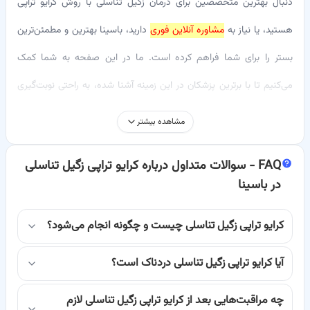
دنبال بهترین متخصصین برای درمان زگیل تناسلی با روش کرایو تراپی
هستید، یا نیاز به
مشاوره آنلاین فوری
دارید، باسینا بهترین و مطمئن‌ترین
بستر را برای شما فراهم کرده است. ما در این صفحه به شما کمک
می‌کنیم تا با برترین پزشکان در این زمینه آشنا شده، به راحتی نوبت‌گیری
اینترنتی انجام دهید و تمامی اطلاعات لازم در مورد این روش درمانی را به
مشاهده بیشتر
دست آورید.
FAQ -
سوالات متداول درباره کرایو تراپی زگیل تناسلی
زگیل تناسلی یکی از شایع‌ترین بیماری‌های مقاربتی است که توسط ویروس
در باسینا
پاپیلومای انسانی (HPV) ایجاد می‌شود. کرایو تراپی، یا سرما درمانی، یکی از
مؤثرترین روش‌ها برای از بین بردن این ضایعات پوستی است. در این
کرایو تراپی زگیل تناسلی چیست و چگونه انجام می‌شود؟
روش، پزشک با استفاده از نیتروژن مایع، سلول‌های آلوده را منجمد کرده و
آیا کرایو تراپی زگیل تناسلی دردناک است؟
باعث از بین رفتن آن‌ها می‌شود. باسینا اینجا است تا دسترسی شما به این
چه مراقبت‌هایی بعد از کرایو تراپی زگیل تناسلی لازم
خدمات تخصصی را آسان‌تر کند.