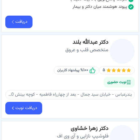
پیوند هوشمند میان دکتر و بیمار
دریافت
دکتر عبدالله بلند
متخصص قلب و عروق
۱۰۰
۵
% پیشنهاد کاربران
نوبت حضوری
بندرعباس - خیابان سید جمال - بعد از چهارراه فاطمیه - کوچه بینش 10 - ساختمان پزشکان صدرا - مطب دکتر بلند
دریافت نوبت
دکتر زهرا خشاوی
فلوشیپ نازایی و آی وی اف