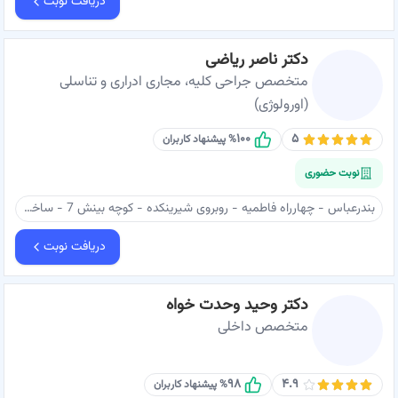
دریافت نوبت
دکتر ناصر ریاضی
متخصص جراحی کلیه، مجاری ادراری و تناسلی
(اورولوژی)
۱۰۰
۵
% پیشنهاد کاربران
نوبت حضوری
بندرعباس - چهارراه فاطمیه - روبروی شیرینکده - کوچه بینش 7 - ساختمان پزشکان پزشک - طبقه ۳ - دکتر ریاضی
دریافت نوبت
دکتر وحید وحدت خواه
متخصص داخلی
۹۸
۴.۹
% پیشنهاد کاربران