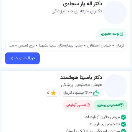
دکتر اله یار سجادی
دکترای حرفه ای دندانپزشکی
نوبت حضوری
کرمان - خیابان استقلال - جنب بیمارستان سیدالشهدا - برج اطلس - مطب دکتر اله یار سجادی
دریافت نوبت
دکتر باسینا هوشمند
هوش مصنوعی پزشکی
۱۰۰
% پیشنهاد کاربران
۵
تشخیص بیماری
تفسیر آزمایش
بررسی دقیق آزمایشات
تشخیص بیماری ها
سرعت پاسخ‌گویی بالا (یک دقیقه)