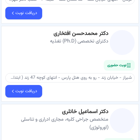
دریافت نوبت
دکتر محمدحسن افتخاری
دکترای تخصصی (Ph.D) تغذیه
نوبت حضوری
شیراز - خیابان زند - رو به روی هتل پارس - انتهای کوچه 47 زند ( ابتدای کوچه 6 اردیبهشت غربی) - ساختمان نخبگان - طبقه ۶ - مطب دکتر محمدحسن افتخاری
دریافت نوبت
دکتر اسماعیل خانلری
متخصص جراحی کلیه، مجاری ادراری و تناسلی
(اورولوژی)