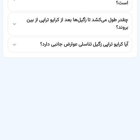
است؟
بهترین متخصصین کرایو تراپی زگیل تناسلی را در باسینا بیابید
انتخاب یک پزشک ماهر و باتجربه برای انجام کرایو تراپی زگیل تناسلی،
چقدر طول می‌کشد تا زگیل‌ها بعد از کرایو تراپی از بین
بروند؟
نقش حیاتی در موفقیت درمان و پیشگیری از عود مجدد بیماری دارد.
پلتفرم باسینا با دقت بالا، فهرستی از متخصصین برجسته در زمینه پوست،
آیا کرایو تراپی زگیل تناسلی عوارض جانبی دارد؟
زنان و اورولوژی را که در انجام کرایو تراپی زگیل تناسلی مهارت و تجربه کافی
دارند، گردآوری کرده است.
ما می‌دانیم که سلامت شما اولویت اصلی است، به همین دلیل، تنها
پزشکانی در لیست باسینا قرار می‌گیرند که دارای مدارک معتبر دانشگاهی،
سابقه درخشان درمانی و رضایت بالای بیماران باشند. این اطمینان به شما
داده می‌شود که تمامی متخصصین معرفی شده در باسینا، از دانش روز
دنیا و پیشرفته‌ترین تکنیک‌ها در درمان زگیل تناسلی بهره می‌برند.