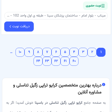
نوبت حضوری
میناب - بلوار امام - ساختمان پزشکان سینا - طبقه ی اول واحد 102 - دکتر وحدت خواه
دریافت نوبت
…
۱۰
۹
۸
۷
۶
۵
۴
۳
۲
۱
۶۴
۶۳
۶۲
۶۱
۶۰
درباره
بهترین متخصصین کرایو تراپی زگیل تناسلی و
مشاوره آنلاین
به صفحه جامع
کرایو تراپی زگیل تناسلی در باسینا
خوش آمدید! اگر به