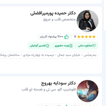
دکتر حمیده پورمیرافضلی
متخصص قلب و عروق
۱۰۰
۵
% پیشنهاد کاربران
مشاوره متنی
نوبت حضوری
تفسیر آزمایش
بندرعباس - خیابان سید جمال - نرسیده به چهارراه مرادی - ساختمان پزشکا
دکتر سودابه بهروج
فلوشیپ اکو، سی تی و هسته ای قلب