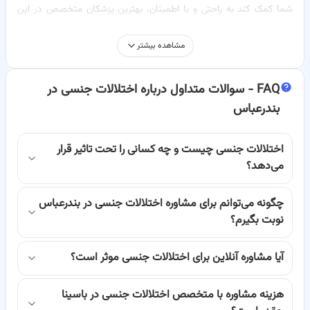
شما کمک کند به راحتی و با اطمینان، بهترین پزشکان متخصص در این
زمینه را در بندرعباس پیدا کرده و برای دریافت مشاوره اینترنتی یا
مشاهده بیشتر
نوبت‌گیری حضوری اقدام کنید. ما با فراهم آوردن بستری امن و راحت،
FAQ -
سوالات متداول درباره اختلالات جنسی در
فرآیند یافتن و ارتباط با پزشک را برای شما ساده‌تر کرده‌ایم تا بتوانید در
بندرعباس
مسیر بهبود قدم بردارید.
ما در باسینا به اهمیت حفظ حریم خصوصی و ارائه خدمات درمانی با
اختلالات جنسی چیست و چه کسانی را تحت تاثیر قرار
می‌دهد؟
کیفیت واقف هستیم. تمامی پزشکان معرفی شده در سامانه ما، از
چگونه می‌توانم برای مشاوره اختلالات جنسی در بندرعباس
متخصصین مجرب و متعهدی هستند که با دانش روز دنیا، آماده ارائه
نوبت بگیرم؟
بهترین راهکارهای درمانی به شما می‌باشند. از نوبت‌دهی اینترنتی گرفته تا
آیا مشاوره آنلاین برای اختلالات جنسی موثر است؟
مشاوره آنلاین، تمامی امکانات لازم برای دسترسی سریع و آسان به
متخصصین فراهم شده است. هدف ما این است که شما در هر کجای
هزینه مشاوره با متخصص اختلالات جنسی در باسینا