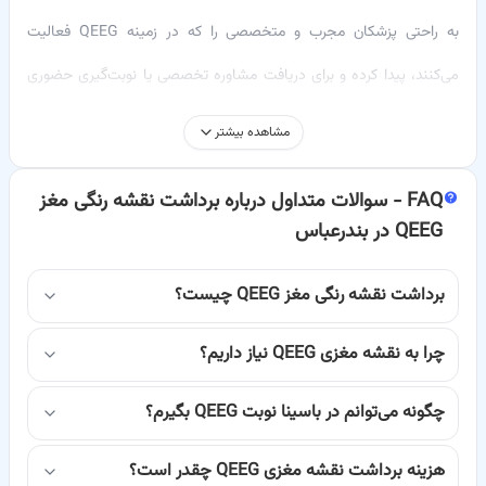
به راحتی پزشکان مجرب و متخصصی را که در زمینه QEEG فعالیت
می‌کنند، پیدا کرده و برای دریافت مشاوره تخصصی یا نوبت‌گیری حضوری
اقدام نمایید. برداشت نقشه رنگی مغز QEEG یک روش پیشرفته تشخیصی
مشاهده بیشتر
است که اطلاعات ارزشمندی در مورد فعالیت‌های الکتریکی مغز فراهم
FAQ -
سوالات متداول درباره برداشت نقشه رنگی مغز
می‌کند و به تشخیص و درمان بسیاری از اختلالات عصبی و روانپزشکی
QEEG در بندرعباس
کمک شایانی می‌نماید.
در این صفحه، ما به طور کامل به معرفی این خدمت مهم تشخیصی،
نحوه
برداشت نقشه رنگی مغز QEEG چیست؟
عملکرد آن
، کاربردهای آن و چگونگی دسترسی به
بهترین پزشکان QEEG در
چرا به نقشه مغزی QEEG نیاز داریم؟
بندرعباس
از طریق سامانه
باسینا
خواهیم پرداخت. هدف ما ارائه اطلاعاتی
چگونه می‌توانم در باسینا نوبت QEEG بگیرم؟
دقیق و کاربردی است تا شما بتوانید آگاهانه‌ترین تصمیم را برای سلامت
خود و عزیزانتان بگیرید.
هزینه برداشت نقشه مغزی QEEG چقدر است؟