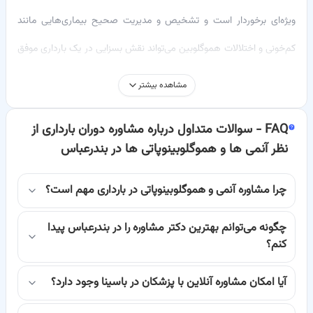
ویژه‌ای برخوردار است و تشخیص و مدیریت صحیح بیماری‌هایی مانند
کم‌خونی و اختلالات هموگلوبین می‌تواند نقش بسزایی در یک بارداری موفق
و تولد فرزندی سالم داشته باشد. باسینا با ارائه
مشاوره اینترنتی
و
مشاهده بیشتر
نوبت‌گیری آنلاین
، دسترسی به متخصصین مجرب را برای شما در بندرعباس
FAQ -
سوالات متداول درباره مشاوره دوران بارداری از
آسان کرده است.
نظر آنمی ها و هموگلوبینوپاتی ها در بندرعباس
چرا مشاوره دوران بارداری از نظر آنمی و هموگلوبینوپاتی ها
اهمیت دارد؟
چرا مشاوره آنمی و هموگلوبینوپاتی در بارداری مهم است؟
دوران بارداری یکی از حساس‌ترین مراحل زندگی هر زن است که نیازمند
مراقبت‌های ویژه پزشکی است. آنمی (کم‌خونی) و هموگلوبینوپاتی‌ها
چگونه می‌توانم بهترین دکتر مشاوره را در بندرعباس پیدا
کنم؟
(اختلالات هموگلوبین) از جمله مشکلاتی هستند که در صورت عدم
تشخیص و درمان به موقع، می‌توانند عوارض جدی برای مادر و جنین ایجاد
آیا امکان مشاوره آنلاین با پزشکان در باسینا وجود دارد؟
کنند. آنمی شدید در مادر می‌تواند منجر به خستگی مفرط، زایمان زودرس،