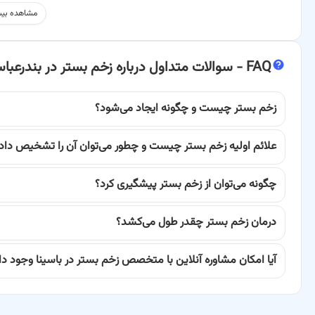
جامع‌ترین اطلاعات درباره زخم بستر، اهمیت انتخاب پزشک متخصص، و چگو
مشاهده بیش
پرداخت.
چرا انتخاب بهترین متخصص زخم بستر در بندرعباس حیاتی است؟
FAQ -
سوالات متداول درباره زخم بستر در بندرعبا
زخم بستر (Pressure Ulcer) یک ضایعه پوستی ناشی از فش
افراد دارای بیماری‌های مزمن رخ می‌دهد. عدم درمان صحیح و به موقع ا
زخم بستر چیست و چگونه ایجاد می‌شود؟
سپسیس، و حتی در موارد نادر، مرگ شود. از این رو، انتخاب یک متخصص 
علائم اولیه زخم بستر چیست و چطور می‌توان آن را تشخیص داد
ارزیابی، و درمان انواع زخم بستر را داشته باشد، از اهمیت ویژه‌ای برخوردار ا
چگونه می‌توان از زخم بستر پیشگیری کرد؟
متخصصین زخم بستر در باسینا، با بهره‌گیری از جدیدترین پروتکل‌های در
پزشکان با بررسی دقیق وضعیت بیمار، مرحله زخم، و عوامل زمینه‌ای موثر،
درمان زخم بستر چقدر طول می‌کشد؟
برنامه ممکن است شامل ترکیبی از درمان‌های موضعی، خوراکی، و آموزش به 
آیا امکان مشاوره آنلاین با متخصص زخم بستر در باسینا وجود دا
کاهش درد، بهبود کیفیت زندگی، و جلوگیری از عود مجدد زخم غیرقابل انکار
فراموش نکنید که درمان زخم بستر تنها به پانسمان محدود نمی‌شود؛ این 