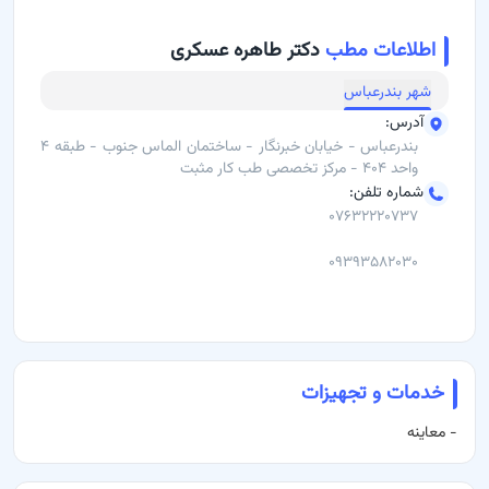
تشخیص دقیق و علمی در حوزه سلامت شغلی
استفاده از تجهیزات به‌روز و روش‌های نوین درمانی
اطلاعات مطب
دکتر طاهره عسکری
مشاوره تخصصی برای بهبود و پیشگیری از بیماری‌ها
شهر
بندرعباس
برای دریافت نوبت و مشاوره آنلاین، می‌توانید از طریق باسینا اقدام کنید.
آدرس
:
بندرعباس - خیابان خبرنگار - ساختمان الماس جنوب - طبقه ۴
آدرس مطب:
بندرعباس، خیابان خبرنگار، ساختمان الماس جنوب، طبقه
واحد ۴۰۴ - مرکز تخصصی طب کار مثبت
شماره تلفن
:
۴ واحد ۴۰۴
۰۷۶۳۲۲۲۰۷۳۷
شماره تماس:
07632220737، 09393582030
۰۹۳۹۳۵۸۲۰۳۰
خدمات و تجهیزات
-
معاینه