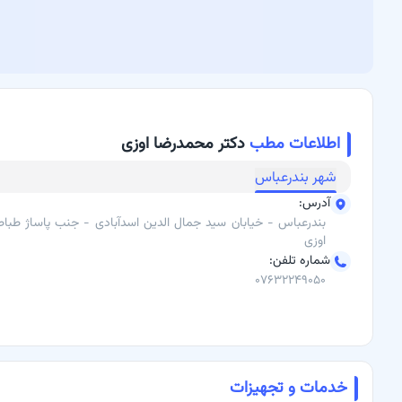
برای دریافت نوبت و مشاوره آنلاین، می‌توانید از طریق باسینا اقدام کنید.
آدرس مطب:
خیابان سید جمال الدین اسدآبادی - جنب پاساژ طباطبایی، ب
شماره تماس:
07632249050
اطلاعات مطب
دکتر محمدرضا اوزی
شهر
بندرعباس
آدرس
:
بندرعباس - خیابان سید جمال الدین اسدآبادی - جنب پاساژ طباط
اوزی
شماره تلفن
:
۰۷۶۳۲۲۴۹۰۵۰
خدمات و تجهیزات